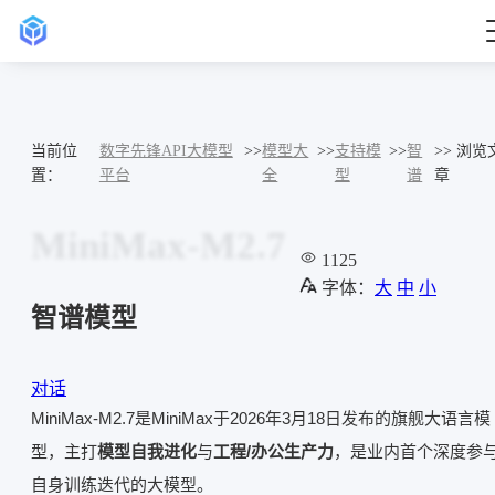
当前位
数字先锋API大模型
>>
模型大
>>
支持模
>>
智
>> 浏览
置：
平台
全
型
谱
章
MiniMax-M2.7
1125
字体：
大
中
小
智谱模型
对话
MiniMax-M2.7是MiniMax于2026年3月18日发布的旗舰大语言模
型，主打
模型自我进化
与
工程/办公生产力
，是业内首个深度参
自身训练迭代的大模型。