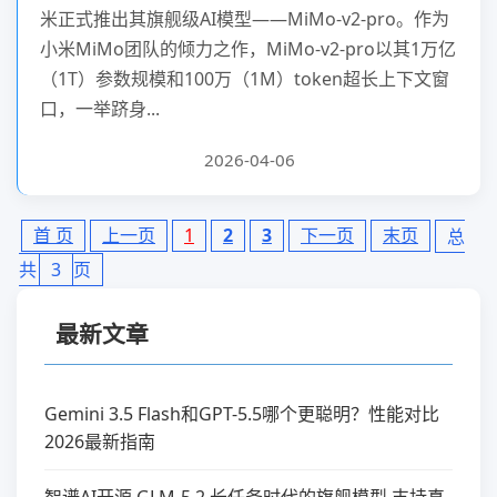
米正式推出其旗舰级AI模型——MiMo-v2-pro。作为
小米MiMo团队的倾力之作，MiMo-v2-pro以其1万亿
（1T）参数规模和100万（1M）token超长上下文窗
口，一举跻身...
2026-04-06
首 页
上一页
1
2
3
下一页
末页
总
共
3
页
最新文章
Gemini 3.5 Flash和GPT-5.5哪个更聪明？性能对比
2026最新指南