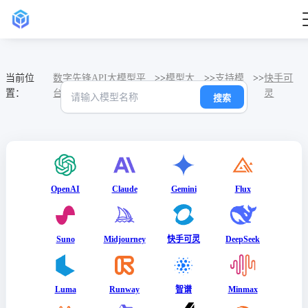
当前位
数字先锋API大模型平
>>
模型大
>>
支持模
>>
快手可
置：
台
全
型
灵
搜索
OpenAI
Claude
Gemini
Flux
Suno
Midjourney
快手可灵
DeepSeek
Luma
Runway
智谱
Minmax